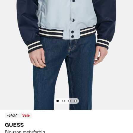
-54%*
Sale
GUESS
Blouson mehrfarbig