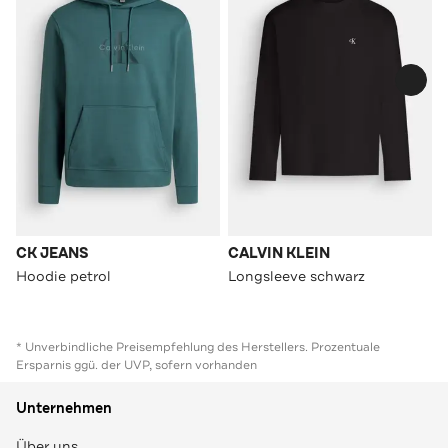
CK JEANS
CALVIN KLEIN
Hoodie petrol
Longsleeve schwarz
* Unverbindliche Preisempfehlung des Herstellers. Prozentuale
Ersparnis ggü. der UVP, sofern vorhanden
Unternehmen
Über uns