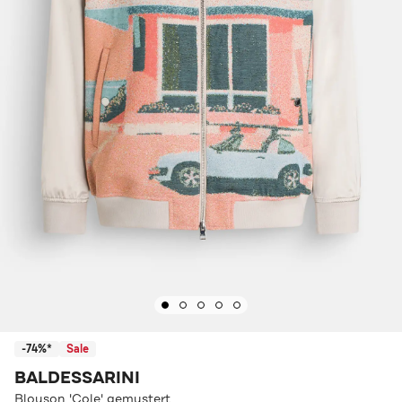
-74%*
Sale
BALDESSARINI
Blouson 'Cole' gemustert