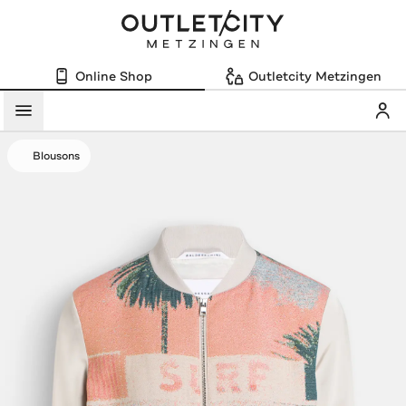
Online Shop
Outletcity Metzingen
Mein
Menü
Blousons