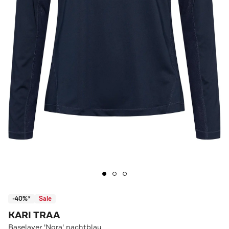
-40%*
Sale
KARI TRAA
Baselayer 'Nora' nachtblau