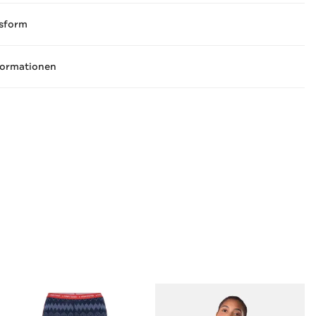
sform
formationen