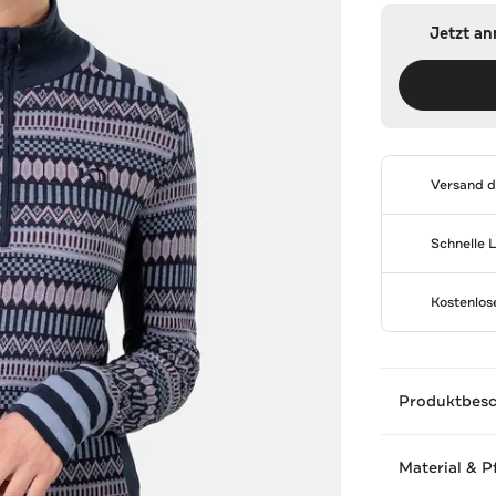
Jetzt a
Versand 
Schnelle 
Kostenlo
Produktbes
Material & P