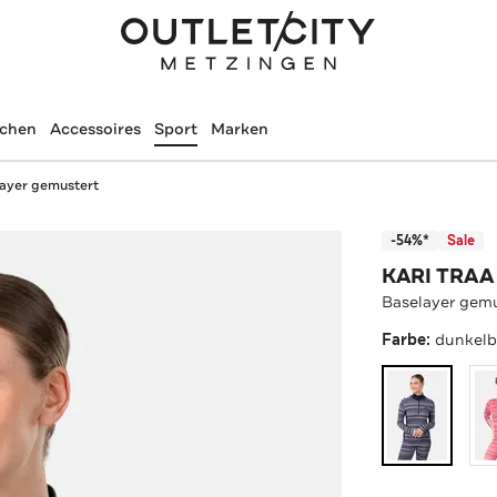
schen
Accessoires
Sport
Marken
ayer gemustert
-54%*
Sale
KARI TRAA
Baselayer gem
Farbe:
dunkelb