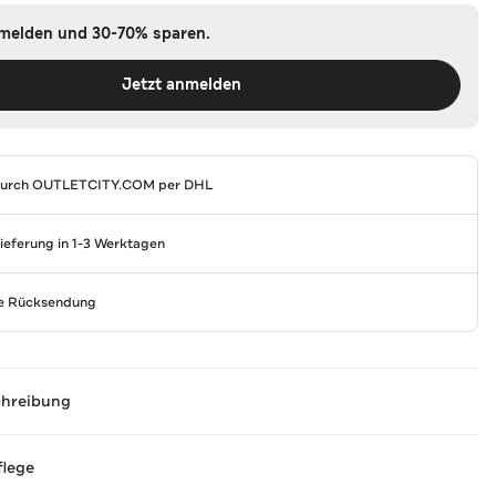
nmelden und 30-70% sparen.
Jetzt anmelden
durch
OUTLETCITY.COM
per DHL
Lieferung in 1-3 Werktagen
se Rücksendung
chreibung
flege