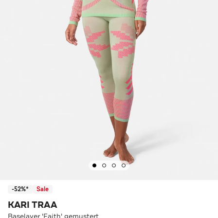
-52%*
Sale
KARI TRAA
Baselayer 'Faith' gemustert