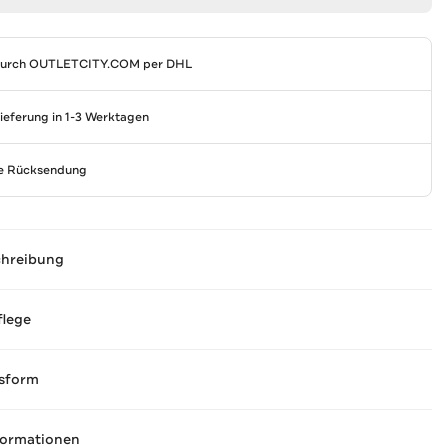
durch
OUTLETCITY.COM
per DHL
Lieferung in 1-3 Werktagen
se Rücksendung
chreibung
flege
sform
formationen