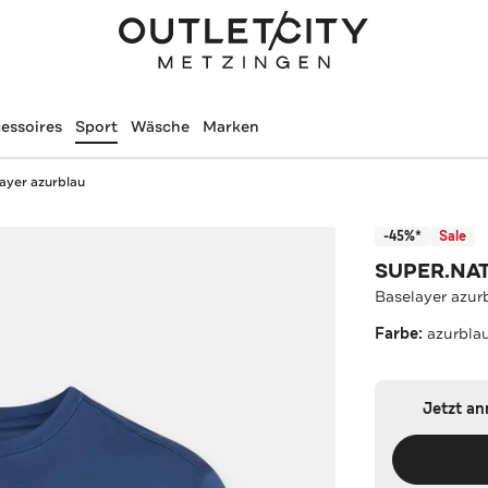
essoires
Sport
Wäsche
Marken
ayer azurblau
-45%*
Sale
SUPER.NA
Baselayer azur
Farbe:
azurbla
Jetzt a