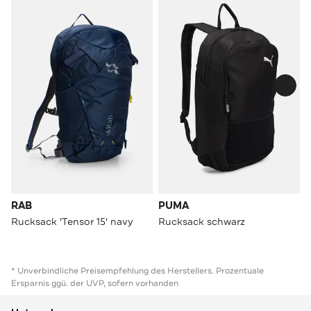
RAB
PUMA
Rucksack 'Tensor 15' navy
Rucksack schwarz
* Unverbindliche Preisempfehlung des Herstellers. Prozentuale
Ersparnis ggü. der UVP, sofern vorhanden