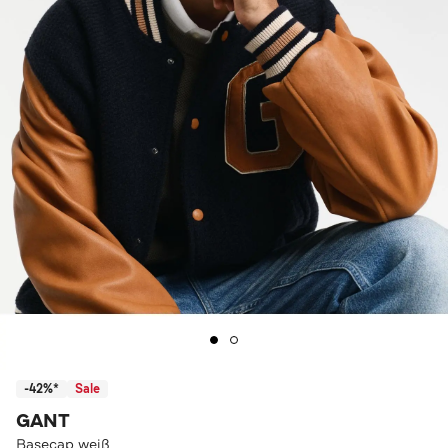
-42%*
Sale
GANT
Basecap weiß