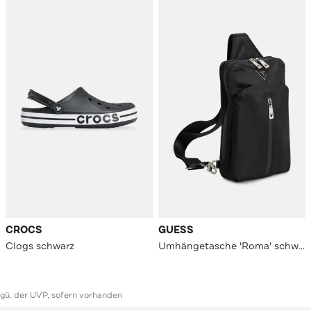
CROCS
GUESS
Clogs schwarz
Umhängetasche 'Roma' schwarz
ggü. der UVP, sofern vorhanden