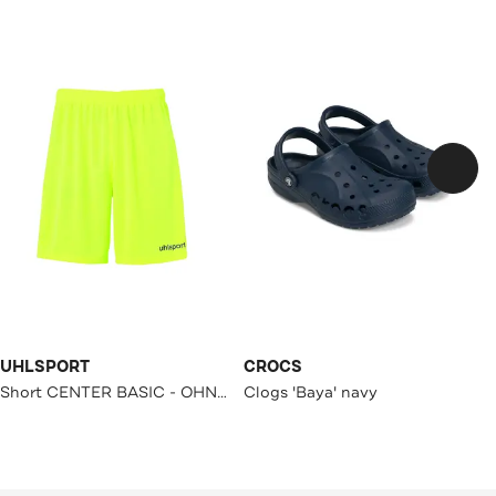
UHLSPORT
CROCS
Short CENTER BASIC - OHNE INNENSLIP fluo gelb/schwarz Straight
Clogs 'Baya' navy