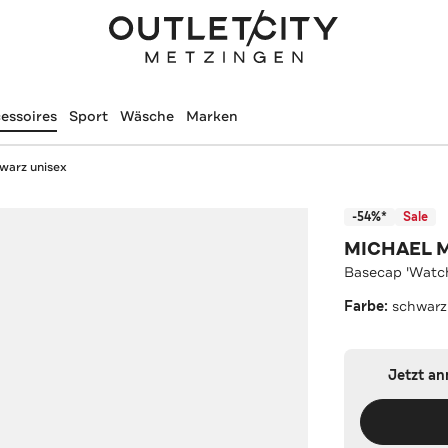
essoires
Sport
Wäsche
Marken
warz unisex
-54%*
Sale
MICHAEL 
Basecap 'Watc
Farbe:
schwarz
Jetzt a