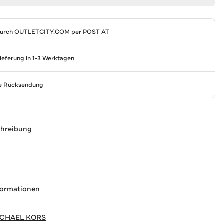
durch
OUTLETCITY.COM
per POST AT
Lieferung in 1-3 Werktagen
se Rücksendung
chreibung
formationen
ICHAEL KORS