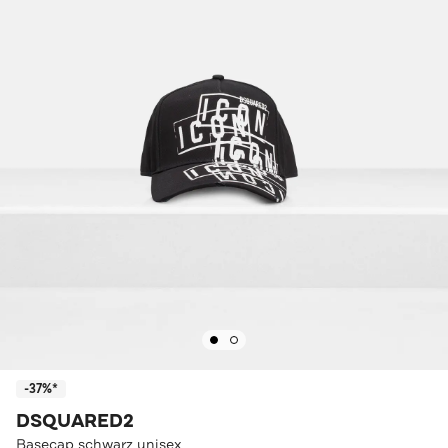
-37%*
DSQUARED2
Basecap schwarz unisex