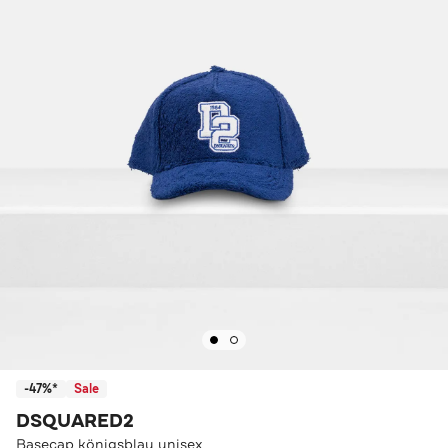
-47%*
Sale
DSQUARED2
Basecap königsblau unisex