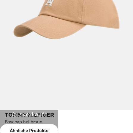
Ausverkauft
TOMMY HILFIGER
Basecap hellbraun
Ähnliche Produkte
Farbe:
hellbraun