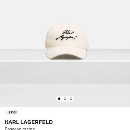
-37%*
KARL LAGERFELD
Basecap creme