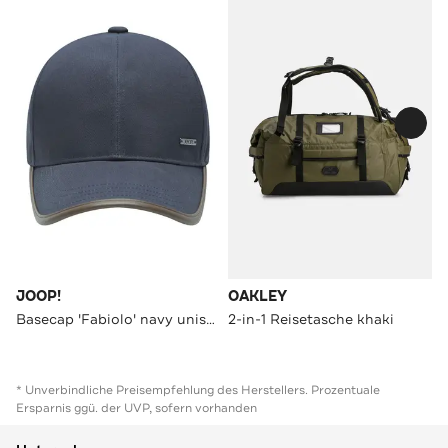
JOOP!
OAKLEY
Basecap 'Fabiolo' navy unisex
2-in-1 Reisetasche khaki
* Unverbindliche Preisempfehlung des Herstellers. Prozentuale
Ersparnis ggü. der UVP, sofern vorhanden