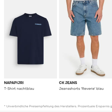
NAPAPIJRI
CK JEANS
T-Shirt nachtblau
Jeansshorts 'Reverie' blau
* Unverbindliche Preisempfehlung des Herstellers. Prozentuale Ersparnis 