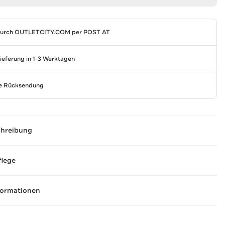
durch
OUTLETCITY.COM
per POST AT
Lieferung in 1-3 Werktagen
se Rücksendung
chreibung
flege
formationen