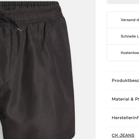
Versand 
Schnelle 
Kostenlo
Produktbes
Material & P
Herstellerin
CK JEANS