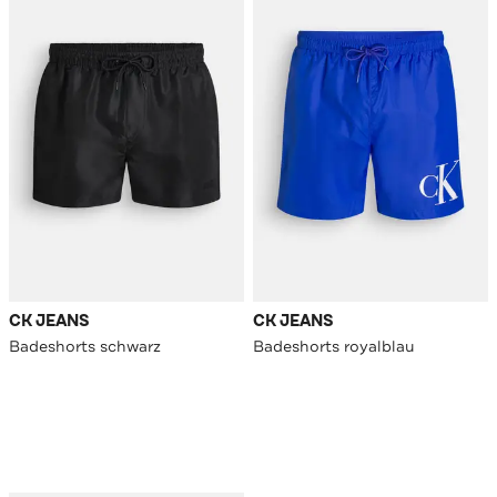
CK JEANS
CK JEANS
Badeshorts schwarz
Badeshorts royalblau