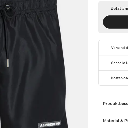
Jetzt a
Versand 
Schnelle 
Kostenlo
Produktbes
Material & P