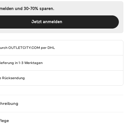
nmelden und 30-70% sparen.
Jetzt anmelden
durch
OUTLETCITY.COM
per DHL
Lieferung in 1-3 Werktagen
se Rücksendung
chreibung
flege