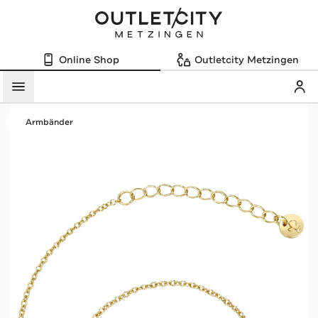
Online Shop
Outletcity Metzingen
Mein
Menü
Armbänder