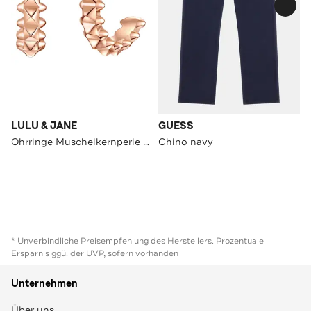
LULU & JANE
GUESS
Ohrringe Muschelkernperle OneColor
Chino navy
* Unverbindliche Preisempfehlung des Herstellers. Prozentuale
Ersparnis ggü. der UVP, sofern vorhanden
Unternehmen
Über uns