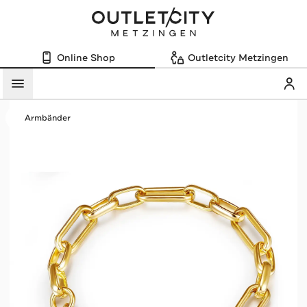
Online Shop
Outletcity Metzingen
Mein
Menü
Armbänder