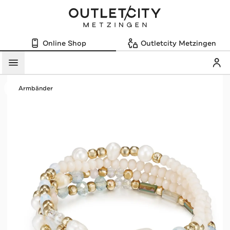
Online Shop
Outletcity Metzingen
Mein
Menü
Armbänder