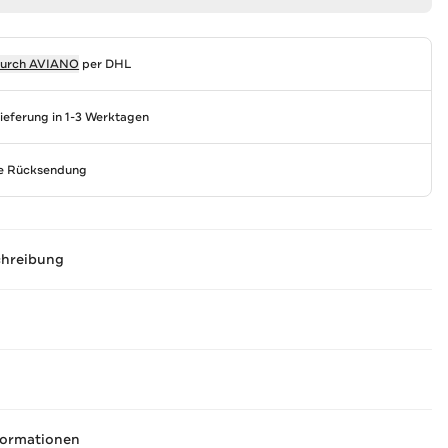
durch
AVIANO
per DHL
Lieferung in 1-3 Werktagen
se Rücksendung
chreibung
formationen