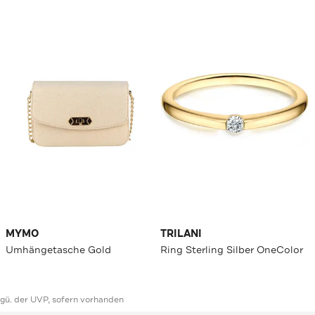
MYMO
TRILANI
Umhängetasche Gold
Ring Sterling Silber OneColor
ggü. der UVP, sofern vorhanden