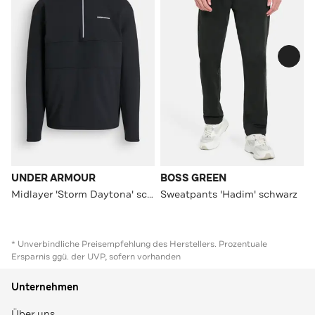
UNDER ARMOUR
BOSS GREEN
Midlayer 'Storm Daytona' schwarz
Sweatpants 'Hadim' schwarz
* Unverbindliche Preisempfehlung des Herstellers. Prozentuale
Ersparnis ggü. der UVP, sofern vorhanden
Unternehmen
Über uns