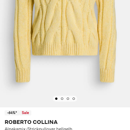
-64%*
Sale
ROBERTO COLLINA
Alpakamix-Strickpullover hellgelb